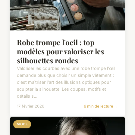
Robe trompe l'oeil : top
modèles pour valoriser les
silhouettes rondes
Valoriser les courbes avec une robe trompe l'œil
demande plus que choisir un simple vêtement :
c'est maîtriser l'art des illusions optiques pour
sculpter la silhouette. Les coupes, motifs et
détails s...
17 février 2026
6 min de lecture →
MODE