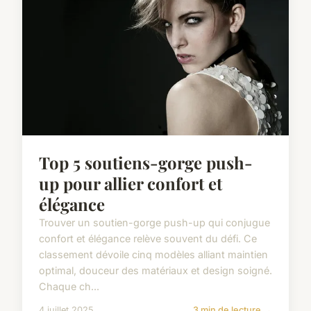
Top 5 soutiens-gorge push-
up pour allier confort et
élégance
Trouver un soutien-gorge push-up qui conjugue
confort et élégance relève souvent du défi. Ce
classement dévoile cinq modèles alliant maintien
optimal, douceur des matériaux et design soigné.
Chaque ch...
4 juillet 2025
3 min de lecture →