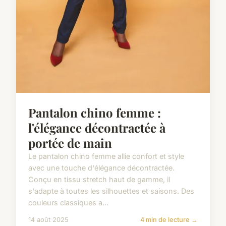
Pantalon chino femme :
l'élégance décontractée à
portée de main
Le pantalon chino femme allie confort et style
avec une touche d'élégance décontractée.
Conçu en tissu stretch haut de gamme, il
s'adapte à toutes les silhouettes et saisons. Des
couleurs classiques a...
14 août 2025
4 min de lecture →