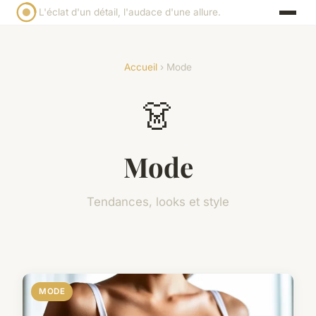
L'éclat d'un détail, l'audace d'une allure.
Accueil
› Mode
👗
Mode
Tendances, looks et style
MODE