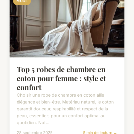
MODE
Top 5 robes de chambre en
coton pour femme : style et
confort
Choisir une robe de chambre en coton allie
élégance et bien-être. Matériau naturel, le coton
garantit douceur, respirabilité et respect de la
peau, essentiels pour un confort optimal au
quotidien. Not...
28 septembre 2025
5 min de lecture →