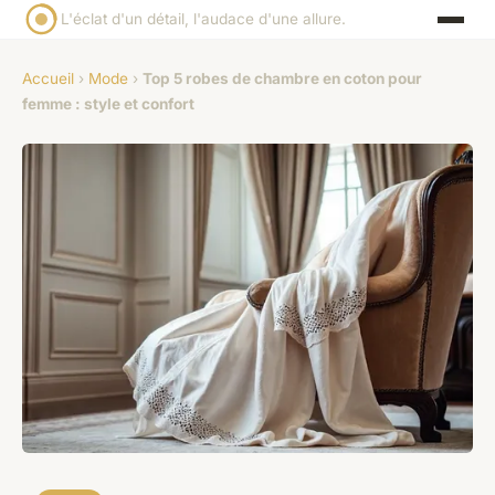
L'éclat d'un détail, l'audace d'une allure.
Accueil
›
Mode
›
Top 5 robes de chambre en coton pour
femme : style et confort