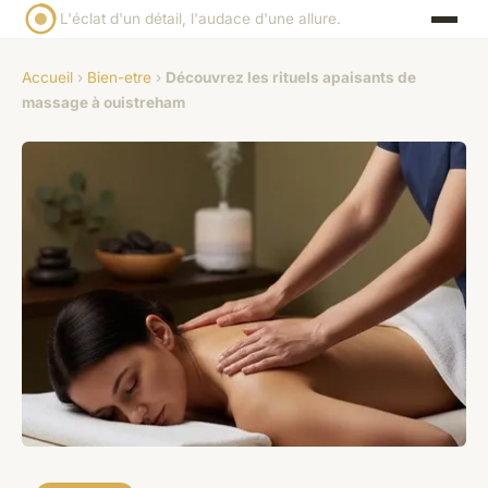
L'éclat d'un détail, l'audace d'une allure.
Accueil
›
Bien-etre
›
Découvrez les rituels apaisants de
massage à ouistreham